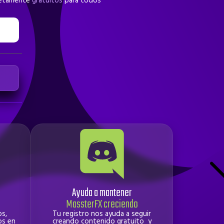
pletamente
gratuitos
para todos
Ayuda a mantener
MassterFX creciendo
s,
Tu registro nos ayuda a seguir
os en
creando contenido gratuito y