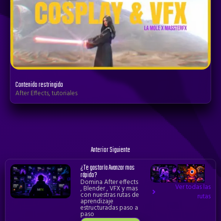
Contenido restringido
After Effects
,
tutoriales
Anterior
Siguiente
¿Te gastaría Avanzar mas
rápido?
Domina After effects
Ver todas las
, Blender , VFX y mas
con nuestras rutas de
rutas
aprendizaje
estructuradas paso a
paso