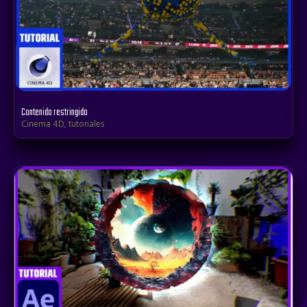
Contenido restringido
Cinema 4D
,
tutoriales