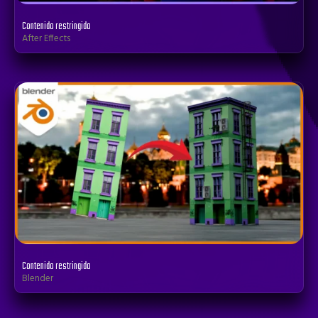
Contenido restringido
After Effects
Contenido restringido
Blender