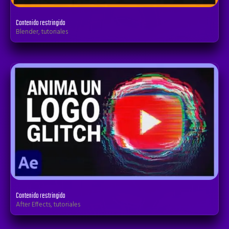
Contenido restringido
Blender
,
tutoriales
Contenido restringido
After Effects
,
tutoriales