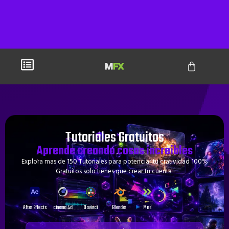
Tutoriales Gratuitos
Aprende creando cosas increibles
Explora mas de 150 Tutoriales para potenciar tu cratividad 100%
Gratuitos solo tienes que crear tu cuenta
After Effects
cinema 4d
Davinci
Blender
Mas