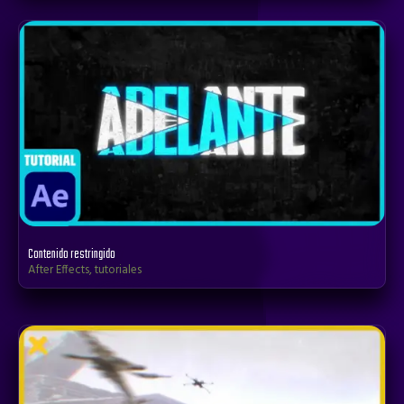
Contenido restringido
After Effects
,
tutoriales