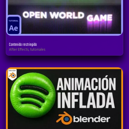
Contenido restringido
After Effects
,
tutoriales