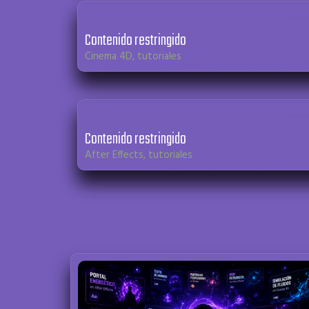
Contenido restringido
Cinema 4D
,
tutoriales
Contenido restringido
After Effects
,
tutoriales