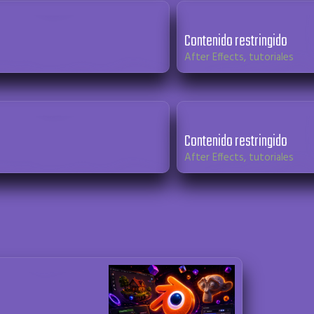
Contenido restringido
After Effects
,
tutoriales
Contenido restringido
After Effects
,
tutoriales