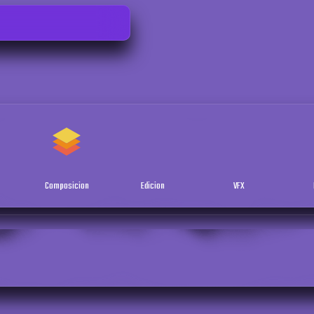
Composicion
Edicion
VFX